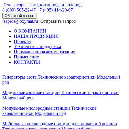
Генераторы азота, кислорода и водорода
8 (800)
505-22-47
+7 (495)
414-29-07
Обратный звонок
zapros@oxymat.ru
Отправить запрос
О КОМПАНИИ
НАША ПРОДУКЦИЯ
Проекты
Техническая поддержка
Промышленная автоматизация
Применение
КОНТАКТЫ
Генераторы азота
Технические характеристики
Модельный
ряд
Модульные азотные станции
Технические характеристики
Модельный ряд
Модульные кислородные станции
Технические
характеристики
Модельный ряд
Мобильные кислородные станции для заправки баллонов
Технические характеристики
Модельный ряд