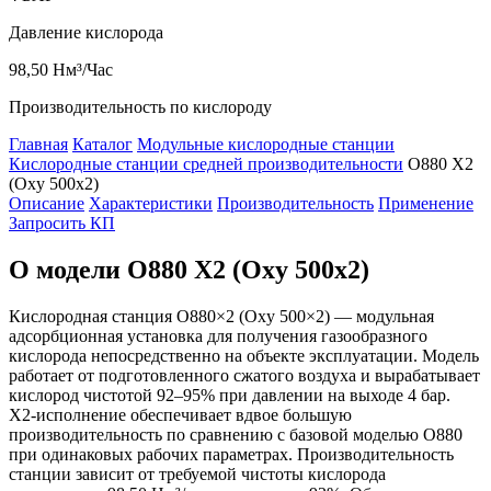
Давление кислорода
98,50
Нм³/Час
Производительность по кислороду
Главная
Каталог
Модульные кислородные станции
Кислородные станции средней производительности
O880 X2
(Oxy 500x2)
Описание
Характеристики
Производительность
Применение
Запросить КП
О модели O880 X2 (Oxy 500x2)
Кислородная станция O880×2 (Oxy 500×2) — модульная
адсорбционная установка для получения газообразного
кислорода непосредственно на объекте эксплуатации. Модель
работает от подготовленного сжатого воздуха и вырабатывает
кислород чистотой 92–95% при давлении на выходе 4 бар.
X2-исполнение
обеспечивает вдвое большую
производительность по сравнению с базовой моделью O880
при одинаковых рабочих параметрах. Производительность
станции зависит от требуемой чистоты кислорода