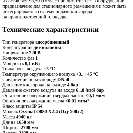
и составляет 98,50 Нм³/час при чистоте 92%. Оборудование
предназначено для стационарного размещения и может быть
интегрировано в систему подачи кислорода
на производственной площадке.
Технические характеристики
Тип генератора
адсорбционный
Конфигурация
две колонны
Напряжение
220 В
Количество фаз
1
Мощность
0,1 кВт
Точка росы воздуха
+3 °C
Температура окружающего воздуха
+3...+45 °C
Соединение по кислороду
DN50
Давление кислорода на выходе
4 бар
Давление сжатого воздуха на входе
6...8 [изб] бар
Остаточное содержание твердых частиц
<0,1 мкм
Остаточное содержание масла
<0,01 мг/м³
Класс защиты
IP 54
Модель
Oxymat O880 X2-4 (Oxy 500x2)
Масса
4940 кг
Длина
1650 мм
Ширина
2700 мм
Высота
2400 мм