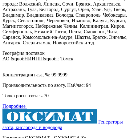
города: Волжский, Липецк, Сочи, Брянск, Архангельск,
Астрахань, Тула, Белгород, Сургут, Орёл, Улан-Удэ, Тверь,
Владимир, Владикавказ, Вологда, Ставрополь, Чебоксары,
Курск, Севастополь, Череповец, Иваново, Калуга, Курган,
Магнитогорск, Набережные Челны, Калининград, Киров,
Симферополь, Нижний Тагил, Пенза, Смоленск, Чита,
Саранск, Комсомольск-на-Амуре, Шахты, Братск, Энгельс,
Ангарск, Стерлитамак, Новороссийск и т.д.
География поставок
АО &quot;НИИПП&quot;
г. Томск
Концентрация газа, %: 99,9999
Производительность по азоту, Нм³/час: 94
Точка росы азота: - 70
Подробнее
Генераторы
азота, кислорода и водорода
Компания ОКСИМАТ - OXYMAT A/S»