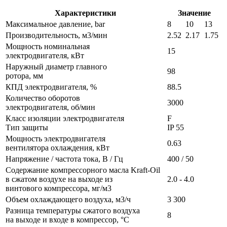
Характеристики
Значение
Максимальное давление, bar
8
10
13
Производительность, м3/мин
2.52
2.17
1.75
Мощность номинальная
15
электродвигателя, кВт
Наружный диаметр главного
98
ротора, мм
КПД электродвигателя, %
88.5
Количество оборотов
3000
электродвигателя, об/мин
Класс изоляции электродвигателя
F
Тип защиты
IP 55
Мощность электродвигателя
0.63
вентилятора охлаждения, кВт
Напряжение / частота тока, В / Гц
400 / 50
Содержание компрессорного масла Kraft-Oil
в сжатом воздухе на выходе из
2.0 - 4.0
винтового компрессора, мг/м3
Объем охлаждающего воздуха, м3/ч
3 300
Разница температуры сжатого воздуха
8
на выходе и входе в компрессор, °С