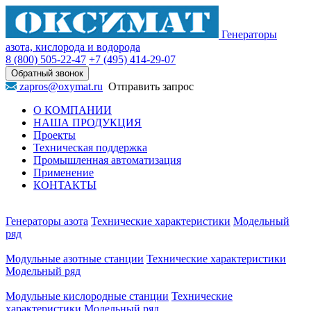
Генераторы
азота, кислорода и водорода
8 (800)
505-22-47
+7 (495)
414-29-07
Обратный звонок
zapros@oxymat.ru
Отправить запрос
О КОМПАНИИ
НАША ПРОДУКЦИЯ
Проекты
Техническая поддержка
Промышленная автоматизация
Применение
КОНТАКТЫ
Генераторы азота
Технические характеристики
Модельный
ряд
Модульные азотные станции
Технические характеристики
Модельный ряд
Модульные кислородные станции
Технические
характеристики
Модельный ряд