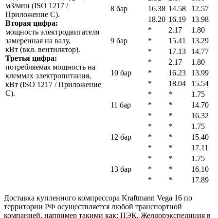
м3/мин (ISO 1217 /
8 бар
16.38
14.58
12.57
Приложение C).
18.20
16.19
13.98
Вторая цифра:
*
2.17
1.80
мощность электродвигателя
замеренная на валу,
9 бар
*
15.41
13.29
кВт (вкл. вентилятор).
*
17.13
14.77
Третья цифра:
*
2.17
1.80
потребляемая мощность на
10 бар
*
16.23
13.99
клеммах электропитания,
*
18.04
15.54
кВт (ISO 1217 / Приложение
C).
*
*
1.75
11 бар
*
*
14.70
*
*
16.32
*
*
1.75
12 бар
*
*
15.40
*
*
17.11
*
*
1.75
13 бар
*
*
16.10
*
*
17.89
Доставка купленного компрессора Kraftmann Vega 16 по
территории РФ осуществляется любой транспортной
компанией, например такими как: ПЭК, Желдорэкспедиция в