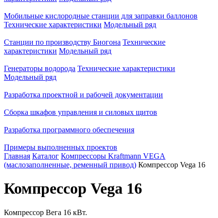
Мобильные кислородные станции для заправки баллонов
Технические характеристики
Модельный ряд
Станции по производству Биогона
Технические
характеристики
Модельный ряд
Генераторы водорода
Технические характеристики
Модельный ряд
Разработка проектной и рабочей документации
Сборка шкафов управления и силовых щитов
Разработка программного обеспечения
Примеры выполненных проектов
Главная
Каталог
Компрессоры Kraftmann VEGA
(маслозаполненные, ременный привод)
Компрессор Vega 16
Компрессор Vega 16
Компрессор Вега 16 кВт.