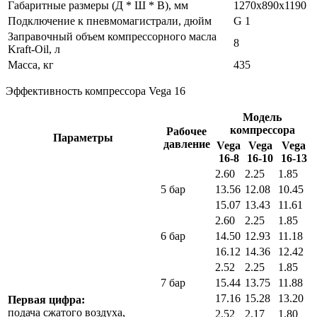
Габаритные размеры (Д * Ш * В), мм
1270x890x1190
Подключение к пневмомагистрали, дюйм
G 1
Заправочный объем компрессорного масла
8
Kraft-Oil, л
Масса, кг
435
Эффективность компрессора Vega 16
Модель
компрессора
Рабочее
Параметры
давление
Vega
Vega
Vega
16-8
16-10
16-13
2.60
2.25
1.85
5 бар
13.56
12.08
10.45
15.07
13.43
11.61
2.60
2.25
1.85
6 бар
14.50
12.93
11.18
16.12
14.36
12.42
2.52
2.25
1.85
7 бар
15.44
13.75
11.88
17.16
15.28
13.20
Первая цифра:
подача сжатого воздуха,
2.52
2.17
1.80