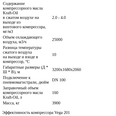
Содержание
компрессорного масла
Kraft-Oil
в сжатом воздухе на
2.0 - 4.0
выходе из
винтового компрессора,
мг/м3
Объем охлаждающего
25000
воздуха, м3/ч
Разница температуры
сжатого воздуха
10
на выходе и входе в
компрессор, °С
Габаритные размеры (Д *
3200х1680х2060
Ш * В), м
Подключение к
DN 100
пневмомагистрали, дюйм
Заправочный объем
компрессорного масла
160
Kraft-Oil, л
Масса, кг
3900
Эффективность компрессора Vega 201