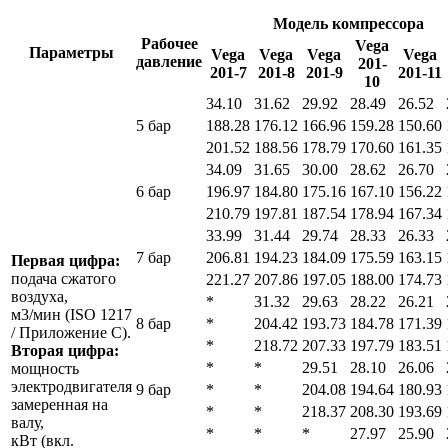
Модель компрессора
Рабочее
Vega
Параметры
Vega
Vega
Vega
Vega
давление
201-
201-7
201-8
201-9
201-11
10
34.10
31.62
29.92
28.49
26.52
5 бар
188.28
176.12
166.96
159.28
150.60
201.52
188.56
178.79
170.60
161.35
34.09
31.65
30.00
28.62
26.70
6 бар
196.97
184.80
175.16
167.10
156.22
210.79
197.81
187.54
178.94
167.34
33.99
31.44
29.74
28.33
26.33
7 бар
206.81
194.23
184.09
175.59
163.15
Первая цифра:
подача сжатого
221.27
207.86
197.05
188.00
174.73
воздуха,
*
31.32
29.63
28.22
26.21
м3/мин (ISO 1217
8 бар
*
204.42
193.73
184.78
171.39
/ Приложение C).
*
218.72
207.33
197.79
183.51
Вторая цифра:
*
*
29.51
28.10
26.06
мощность
электродвигателя
9 бар
*
*
204.08
194.64
180.93
замеренная на
*
*
218.37
208.30
193.69
валу,
*
*
*
27.97
25.90
кВт (вкл.