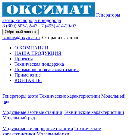
Генераторы
азота, кислорода и водорода
8 (800)
505-22-47
+7 (495)
414-29-07
Обратный звонок
zapros@oxymat.ru
Отправить запрос
О КОМПАНИИ
НАША ПРОДУКЦИЯ
Проекты
Техническая поддержка
Промышленная автоматизация
Применение
КОНТАКТЫ
Генераторы азота
Технические характеристики
Модельный
ряд
Модульные азотные станции
Технические характеристики
Модельный ряд
Модульные кислородные станции
Технические
характеристики
Модельный ряд