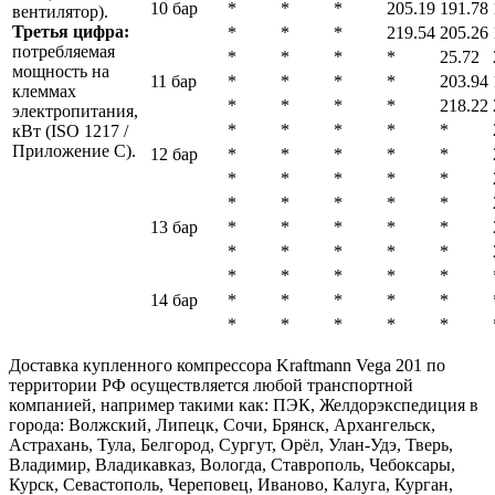
10 бар
*
*
*
205.19
191.78
вентилятор).
Третья цифра:
*
*
*
219.54
205.26
потребляемая
*
*
*
*
25.72
мощность на
11 бар
*
*
*
*
203.94
клеммах
*
*
*
*
218.22
электропитания,
*
*
*
*
*
кВт (ISO 1217 /
Приложение C).
12 бар
*
*
*
*
*
*
*
*
*
*
*
*
*
*
*
13 бар
*
*
*
*
*
*
*
*
*
*
*
*
*
*
*
14 бар
*
*
*
*
*
*
*
*
*
*
Доставка купленного компрессора Kraftmann Vega 201 по
территории РФ осуществляется любой транспортной
компанией, например такими как: ПЭК, Желдорэкспедиция в
города: Волжский, Липецк, Сочи, Брянск, Архангельск,
Астрахань, Тула, Белгород, Сургут, Орёл, Улан-Удэ, Тверь,
Владимир, Владикавказ, Вологда, Ставрополь, Чебоксары,
Курск, Севастополь, Череповец, Иваново, Калуга, Курган,