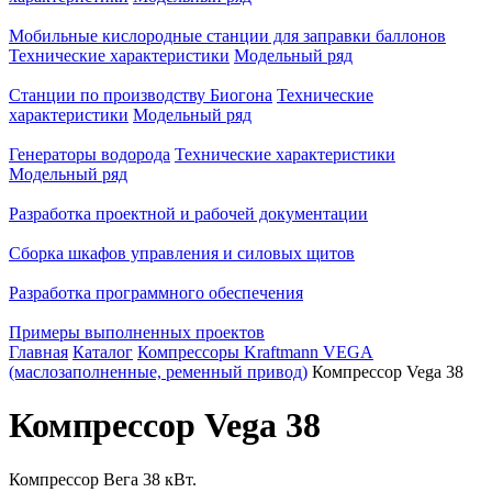
Мобильные кислородные станции для заправки баллонов
Технические характеристики
Модельный ряд
Станции по производству Биогона
Технические
характеристики
Модельный ряд
Генераторы водорода
Технические характеристики
Модельный ряд
Разработка проектной и рабочей документации
Сборка шкафов управления и силовых щитов
Разработка программного обеспечения
Примеры выполненных проектов
Главная
Каталог
Компрессоры Kraftmann VEGA
(маслозаполненные, ременный привод)
Компрессор Vega 38
Компрессор Vega 38
Компрессор Вега 38 кВт.