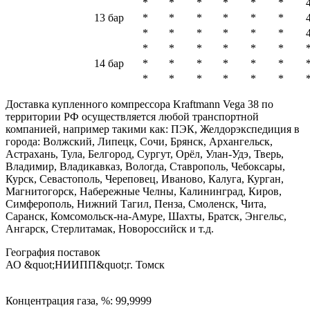
*
*
*
*
*
*
13 бар
*
*
*
*
*
*
*
*
*
*
*
*
*
*
*
*
*
*
14 бар
*
*
*
*
*
*
*
*
*
*
*
*
Доставка купленного компрессора Kraftmann Vega 38 по
территории РФ осуществляется любой транспортной
компанией, например такими как: ПЭК, Желдорэкспедиция в
города: Волжский, Липецк, Сочи, Брянск, Архангельск,
Астрахань, Тула, Белгород, Сургут, Орёл, Улан-Удэ, Тверь,
Владимир, Владикавказ, Вологда, Ставрополь, Чебоксары,
Курск, Севастополь, Череповец, Иваново, Калуга, Курган,
Магнитогорск, Набережные Челны, Калининград, Киров,
Симферополь, Нижний Тагил, Пенза, Смоленск, Чита,
Саранск, Комсомольск-на-Амуре, Шахты, Братск, Энгельс,
Ангарск, Стерлитамак, Новороссийск и т.д.
География поставок
АО &quot;НИИПП&quot;
г. Томск
Концентрация газа, %: 99,9999