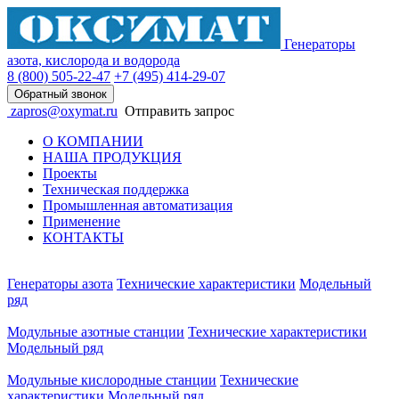
Генераторы
азота, кислорода и водорода
8 (800)
505-22-47
+7 (495)
414-29-07
Обратный звонок
zapros@oxymat.ru
Отправить запрос
О КОМПАНИИ
НАША ПРОДУКЦИЯ
Проекты
Техническая поддержка
Промышленная автоматизация
Применение
КОНТАКТЫ
Генераторы азота
Технические характеристики
Модельный
ряд
Модульные азотные станции
Технические характеристики
Модельный ряд
Модульные кислородные станции
Технические
характеристики
Модельный ряд