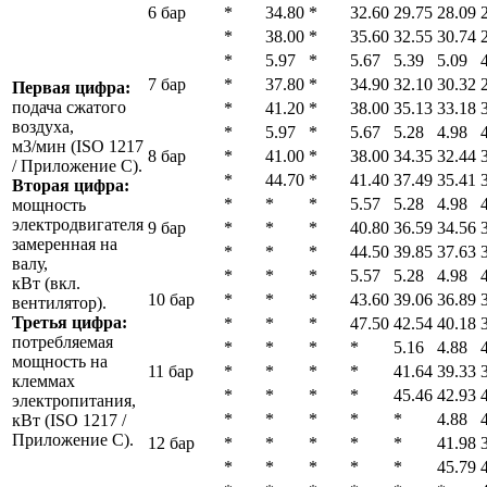
6 бар
*
34.80
*
32.60
29.75
28.09
*
38.00
*
35.60
32.55
30.74
*
5.97
*
5.67
5.39
5.09
7 бар
*
37.80
*
34.90
32.10
30.32
Первая цифра:
подача сжатого
*
41.20
*
38.00
35.13
33.18
воздуха,
*
5.97
*
5.67
5.28
4.98
м3/мин (ISO 1217
8 бар
*
41.00
*
38.00
34.35
32.44
/ Приложение C).
*
44.70
*
41.40
37.49
35.41
Вторая цифра:
*
*
*
5.57
5.28
4.98
мощность
электродвигателя
9 бар
*
*
*
40.80
36.59
34.56
замеренная на
*
*
*
44.50
39.85
37.63
валу,
*
*
*
5.57
5.28
4.98
кВт (вкл.
10 бар
*
*
*
43.60
39.06
36.89
вентилятор).
Третья цифра:
*
*
*
47.50
42.54
40.18
потребляемая
*
*
*
*
5.16
4.88
мощность на
11 бар
*
*
*
*
41.64
39.33
клеммах
*
*
*
*
45.46
42.93
электропитания,
*
*
*
*
*
4.88
кВт (ISO 1217 /
Приложение C).
12 бар
*
*
*
*
*
41.98
*
*
*
*
*
45.79