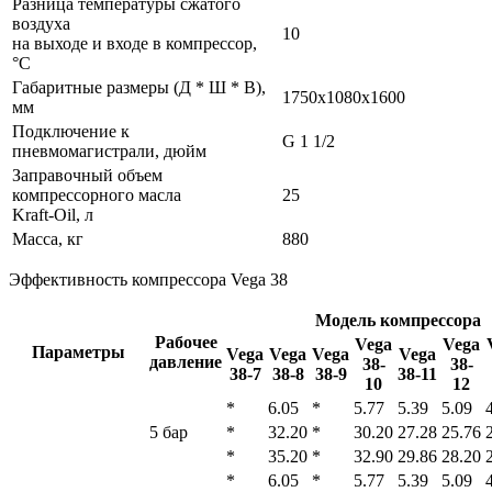
Разница температуры сжатого
воздуха
10
на выходе и входе в компрессор,
°С
Габаритные размеры (Д * Ш * В),
1750x1080x1600
мм
Подключение к
G 1 1/2
пневмомагистрали, дюйм
Заправочный объем
компрессорного масла
25
Kraft-Oil, л
Масса, кг
880
Эффективность компрессора Vega 38
Модель компрессора
Рабочее
Vega
Vega
Параметры
Vega
Vega
Vega
Vega
давление
38-
38-
38-7
38-8
38-9
38-11
10
12
*
6.05
*
5.77
5.39
5.09
5 бар
*
32.20
*
30.20
27.28
25.76
*
35.20
*
32.90
29.86
28.20
*
6.05
*
5.77
5.39
5.09