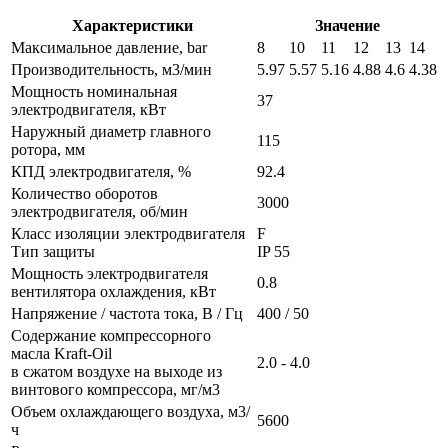
Характеристики
Значение
Максимальное давление, bar
8
10
11
12
13
14
Производительность, м3/мин
5.97
5.57
5.16
4.88
4.6
4.38
Мощность номинальная
37
электродвигателя, кВт
Наружный диаметр главного
115
ротора, мм
КПД электродвигателя, %
92.4
Количество оборотов
3000
электродвигателя, об/мин
Класс изоляции электродвигателя
F
Тип защиты
IP 55
Мощность электродвигателя
0.8
вентилятора охлаждения, кВт
Напряжение / частота тока, В / Гц
400 / 50
Содержание компрессорного
масла Kraft-Oil
2.0 - 4.0
в сжатом воздухе на выходе из
винтового компрессора, мг/м3
Объем охлаждающего воздуха, м3/
5600
ч