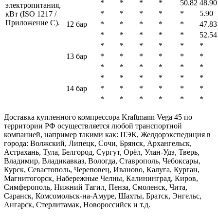
*
*
*
*
50.82
48.90
электропитания,
*
*
*
*
*
5.90
кВт (ISO 1217 /
Приложение C).
12 бар
*
*
*
*
*
47.83
*
*
*
*
*
52.54
*
*
*
*
*
*
13 бар
*
*
*
*
*
*
*
*
*
*
*
*
*
*
*
*
*
*
14 бар
*
*
*
*
*
*
*
*
*
*
*
*
Доставка купленного компрессора Kraftmann Vega 45 по
территории РФ осуществляется любой транспортной
компанией, например такими как: ПЭК, Желдорэкспедиция в
города: Волжский, Липецк, Сочи, Брянск, Архангельск,
Астрахань, Тула, Белгород, Сургут, Орёл, Улан-Удэ, Тверь,
Владимир, Владикавказ, Вологда, Ставрополь, Чебоксары,
Курск, Севастополь, Череповец, Иваново, Калуга, Курган,
Магнитогорск, Набережные Челны, Калининград, Киров,
Симферополь, Нижний Тагил, Пенза, Смоленск, Чита,
Саранск, Комсомольск-на-Амуре, Шахты, Братск, Энгельс,
Ангарск, Стерлитамак, Новороссийск и т.д.