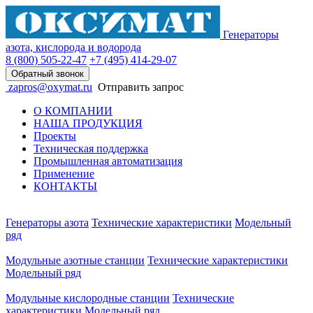
Генераторы
азота, кислорода и водорода
8 (800)
505-22-47
+7 (495)
414-29-07
Обратный звонок
zapros@oxymat.ru
Отправить запрос
О КОМПАНИИ
НАША ПРОДУКЦИЯ
Проекты
Техническая поддержка
Промышленная автоматизация
Применение
КОНТАКТЫ
Генераторы азота
Технические характеристики
Модельный
ряд
Модульные азотные станции
Технические характеристики
Модельный ряд
Модульные кислородные станции
Технические
характеристики
Модельный ряд