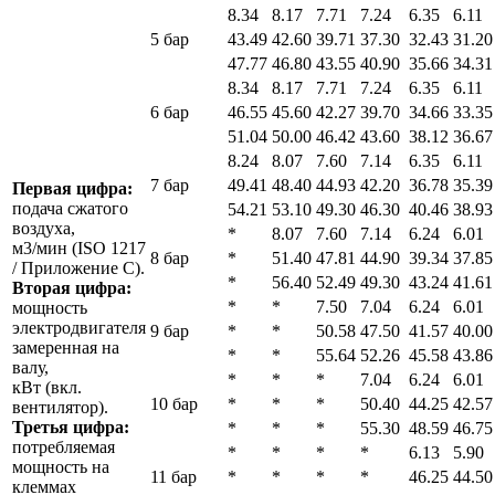
8.34
8.17
7.71
7.24
6.35
6.11
5 бар
43.49
42.60
39.71
37.30
32.43
31.20
47.77
46.80
43.55
40.90
35.66
34.31
8.34
8.17
7.71
7.24
6.35
6.11
6 бар
46.55
45.60
42.27
39.70
34.66
33.35
51.04
50.00
46.42
43.60
38.12
36.67
8.24
8.07
7.60
7.14
6.35
6.11
7 бар
49.41
48.40
44.93
42.20
36.78
35.39
Первая цифра:
подача сжатого
54.21
53.10
49.30
46.30
40.46
38.93
воздуха,
*
8.07
7.60
7.14
6.24
6.01
м3/мин (ISO 1217
8 бар
*
51.40
47.81
44.90
39.34
37.85
/ Приложение C).
*
56.40
52.49
49.30
43.24
41.61
Вторая цифра:
*
*
7.50
7.04
6.24
6.01
мощность
электродвигателя
9 бар
*
*
50.58
47.50
41.57
40.00
замеренная на
*
*
55.64
52.26
45.58
43.86
валу,
*
*
*
7.04
6.24
6.01
кВт (вкл.
10 бар
*
*
*
50.40
44.25
42.57
вентилятор).
Третья цифра:
*
*
*
55.30
48.59
46.75
потребляемая
*
*
*
*
6.13
5.90
мощность на
11 бар
*
*
*
*
46.25
44.50
клеммах