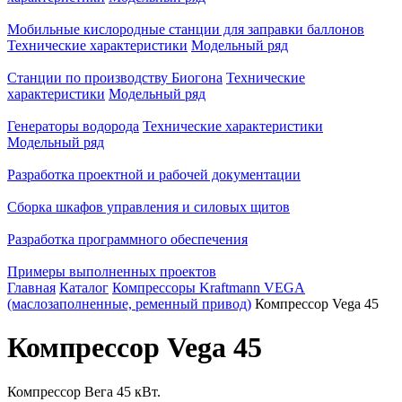
Мобильные кислородные станции для заправки баллонов
Технические характеристики
Модельный ряд
Станции по производству Биогона
Технические
характеристики
Модельный ряд
Генераторы водорода
Технические характеристики
Модельный ряд
Разработка проектной и рабочей документации
Сборка шкафов управления и силовых щитов
Разработка программного обеспечения
Примеры выполненных проектов
Главная
Каталог
Компрессоры Kraftmann VEGA
(маслозаполненные, ременный привод)
Компрессор Vega 45
Компрессор Vega 45
Компрессор Вега 45 кВт.