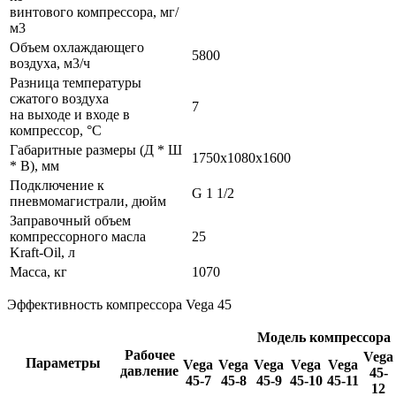
винтового компрессора, мг/
м3
Объем охлаждающего
5800
воздуха, м3/ч
Разница температуры
сжатого воздуха
7
на выходе и входе в
компрессор, °С
Габаритные размеры (Д * Ш
1750x1080x1600
* В), мм
Подключение к
G 1 1/2
пневмомагистрали, дюйм
Заправочный объем
компрессорного масла
25
Kraft-Oil, л
Масса, кг
1070
Эффективность компрессора Vega 45
Модель компрессора
Рабочее
Vega
Параметры
Vega
Vega
Vega
Vega
Vega
давление
45-
45-7
45-8
45-9
45-10
45-11
12