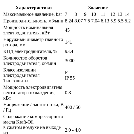
Характеристики
Значение
Максимальное давление, bar
7
8
9
10
11
12
13
14
Производительность, м3/мин
8.24
8.07
7.5
7.04
6.13
5.9
5.5
5.2
Мощность номинальная
45
электродвигателя, кВт
Наружный диаметр главного
141
ротора, мм
КПД электродвигателя, %
93.4
Количество оборотов
3000
электродвигателя, об/мин
Класс изоляции
F
электродвигателя
IP 55
Тип защиты
Мощность электродвигателя
вентилятора охлаждения,
0.8
кВт
Напряжение / частота тока, В
400 / 50
/ Гц
Содержание компрессорного
масла Kraft-Oil
в сжатом воздухе на выходе
2.0 - 4.0
из