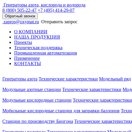
Генераторы азота, кислорода и водорода
8 (800)
505-22-47
+7 (495)
414-29-07
Обратный звонок
zapros@oxymat.ru
Отправить запрос
О КОМПАНИИ
НАША ПРОДУКЦИЯ
Проекты
Техническая поддержка
Промышленная автоматизация
Применение
КОНТАКТЫ
Генераторы азота
Технические характеристики
Модельный ряд
Модульные азотные станции
Технические характеристики
Мод
Модульные кислородные станции
Технические характеристики
Мобильные кислородные станции для заправки баллонов
Техн
Станции по производству Биогона
Технические характеристик
Генераторы водорода
Технические характеристики
Модельный 