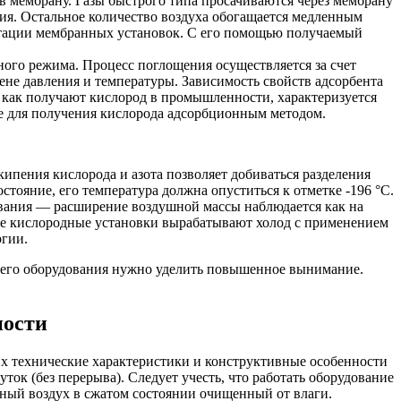
 в мембрану. Газы быстрого типа просачиваются через мембрану
ия. Остальное количество воздуха обогащается медленным
уатации мембранных установок. С его помощью получаемый
ного режима. Процесс поглощения осуществляется за счет
не давления и температуры. Зависимость свойств адсорбента
 как получают кислород в промышленности, характеризуется
 для получения кислорода адсорбционным методом.
кипения кислорода и азота позволяет добиваться разделения
тояние, его температура должна опуститься к отметке -196 °C.
ования — расширение воздушной массы наблюдается как на
е кислородные установки вырабатывают холод с применением
ргии.
щего оборудования нужно уделить повышенное вынимание.
ности
 технические характеристики и конструктивные особенности
к (без перерыва). Следует учесть, что работать оборудование
нный воздух в сжатом состоянии очищенный от влаги.