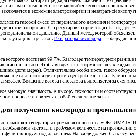
душная масса, которая предварительно сжимается, направляется
ода впитывают компонент, отличающийся легкостью проникновен
 заключается в экономии электроэнергии и незатратной экспл
элемента газовой смеси от парциального давления и температур
дической адсорбции. Его регулировка происходит благодаря сме
я пропорциональной давлению.
Данный метод, который объясняет,
 эксплуатацию агрегатов.
Генераторы кислорода
— оборудование
та которого достигает 99,7%. Благодаря температурной разнице 
кационного типа. Чтобы воздух трансформировался в жидкое сос
шинах (детандерах).
Отличительная особенность такого оборуд
ижение газа происходит против центробежных сил. Криогенны
 атмосфер. Вращение ротора генератора выполняется за счет эне
ебе высокую значимость. К выбору технологии и соответствую
ом процессе и повлечь за забой увеличение затрат.
 для получения кислорода в промышлен
оянии помогают генераторы промышленного типа «ОКСИМАТ». Их
необходимой чистоты и требуемом количестве на протяжении суто
егат функционирует под давлением. На входе должен быть осуше