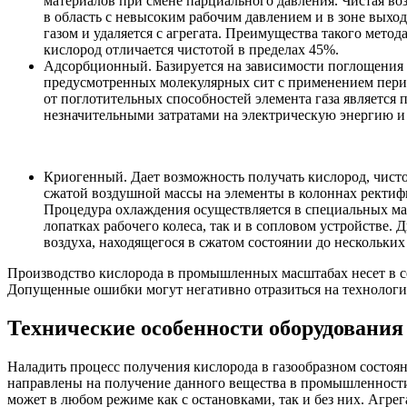
материалов при смене парциального давления. Чистая воз
в область с невысоким рабочим давлением и в зоне вых
газом и удаляется с агрегата.
Преимущества такого метода
кислород отличается чистотой в пределах 45%
.
Адсорбционный.
Базируется на зависимости поглощения 
предусмотренных молекулярных сит с применением перио
от поглотительных способностей элемента газа являетс
незначительными затратами на электрическую энергию и
Криогенный.
Дает возможность получать кислород, чисто
сжатой воздушной массы на элементы в колоннах ректифи
Процедура охлаждения осуществляется в специальных ма
лопатках рабочего колеса, так и в сопловом устройстве.
Дв
воздуха, находящегося в сжатом состоянии до нескольких
Производство кислорода в промышленных масштабах несет в с
Допущенные ошибки могут негативно отразиться на технологичн
Технические особенности оборудования
Наладить процесс получения кислорода в газообразном сост
направлены на получение данного вещества в промышленности 
может в любом режиме как с остановками, так и без них. Агр