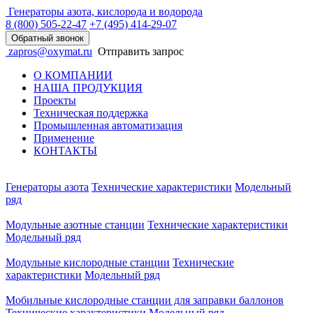
Генераторы азота, кислорода и водорода
8 (800)
505-22-47
+7 (495)
414-29-07
Обратный звонок
zapros@oxymat.ru
Отправить запрос
О КОМПАНИИ
НАША ПРОДУКЦИЯ
Проекты
Техническая поддержка
Промышленная автоматизация
Применение
КОНТАКТЫ
Генераторы азота
Технические характеристики
Модельный
ряд
Модульные азотные станции
Технические характеристики
Модельный ряд
Модульные кислородные станции
Технические
характеристики
Модельный ряд
Мобильные кислородные станции для заправки баллонов
Технические характеристики
Модельный ряд