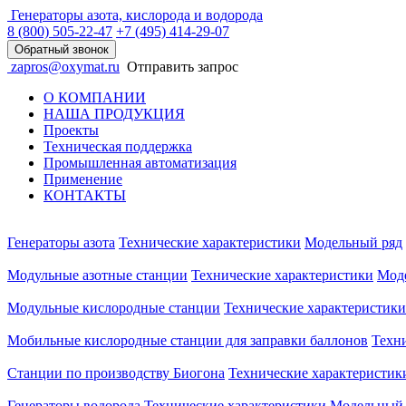
Генераторы азота, кислорода и водорода
8 (800)
505-22-47
+7 (495)
414-29-07
Обратный звонок
zapros@oxymat.ru
Отправить запрос
О КОМПАНИИ
НАША ПРОДУКЦИЯ
Проекты
Техническая поддержка
Промышленная автоматизация
Применение
КОНТАКТЫ
Генераторы азота
Технические характеристики
Модельный ряд
Модульные азотные станции
Технические характеристики
Мод
Модульные кислородные станции
Технические характеристики
Мобильные кислородные станции для заправки баллонов
Техн
Станции по производству Биогона
Технические характеристик
Генераторы водорода
Технические характеристики
Модельный 