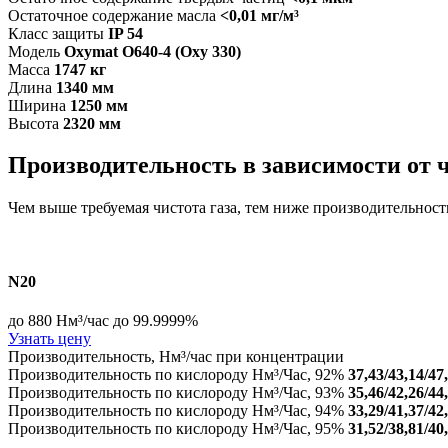
Остаточное содержание масла
<0,01 мг/м³
Класс защиты
IP 54
Модель
Oxymat O640-4 (Oxy 330)
Масса
1747 кг
Длина
1340 мм
Ширина
1250 мм
Высота
2320 мм
Производительность в зависимости от 
Чем выше требуемая чистота газа, тем ниже производительнос
N20
до 880 Нм³/час
до 99.9999%
Узнать цену
Производительность, Нм³/час при концентрации
Производительность по кислороду Нм³/Час, 92%
37,43/43,14/47
Производительность по кислороду Нм³/Час, 93%
35,46/42,26/44
Производительность по кислороду Нм³/Час, 94%
33,29/41,37/42
Производительность по кислороду Нм³/Час, 95%
31,52/38,81/40