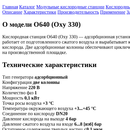
Главная
Каталог
Модульные кислородные станции
Кислородны
Описание
Характеристики
Производительность
Применение
З
О модели O640 (Oxy 330)
Кислородная станция O640 (Oxy 330) — адсорбционная установ
работает от подготовленного сжатого воздуха и вырабатывает 
кислорода. Две адсорбционные колонны обеспечивают цикличес
на производственной площадке.
Технические характеристики
Тип генератора
адсорбционный
Конфигурация
две колонны
Напряжение
220 В
Количество фаз
1
Мощность
0,1 кВт
Точка росы воздуха
+3 °C
Температура окружающего воздуха
+3...+45 °C
Соединение по кислороду
DN20
Давление кислорода на выходе
4 бар
Давление сжатого воздуха на входе
6...8 [изб] бар
Остаточное содержание твердых частиц
<0,1 мкм