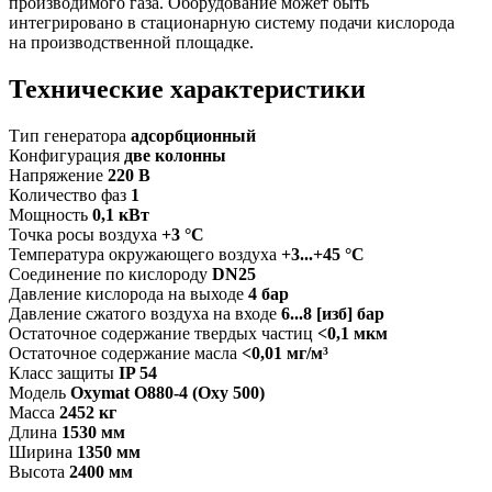
производимого газа. Оборудование может быть
интегрировано в стационарную систему подачи кислорода
на производственной площадке.
Технические характеристики
Тип генератора
адсорбционный
Конфигурация
две колонны
Напряжение
220 В
Количество фаз
1
Мощность
0,1 кВт
Точка росы воздуха
+3 °C
Температура окружающего воздуха
+3...+45 °C
Соединение по кислороду
DN25
Давление кислорода на выходе
4 бар
Давление сжатого воздуха на входе
6...8 [изб] бар
Остаточное содержание твердых частиц
<0,1 мкм
Остаточное содержание масла
<0,01 мг/м³
Класс защиты
IP 54
Модель
Oxymat O880-4 (Oxy 500)
Масса
2452 кг
Длина
1530 мм
Ширина
1350 мм
Высота
2400 мм