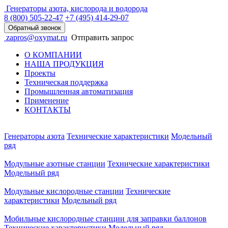
Генераторы азота, кислорода и водорода
8 (800)
505-22-47
+7 (495)
414-29-07
Обратный звонок
zapros@oxymat.ru
Отправить запрос
О КОМПАНИИ
НАША ПРОДУКЦИЯ
Проекты
Техническая поддержка
Промышленная автоматизация
Применение
КОНТАКТЫ
Генераторы азота
Технические характеристики
Модельный
ряд
Модульные азотные станции
Технические характеристики
Модельный ряд
Модульные кислородные станции
Технические
характеристики
Модельный ряд
Мобильные кислородные станции для заправки баллонов
Технические характеристики
Модельный ряд