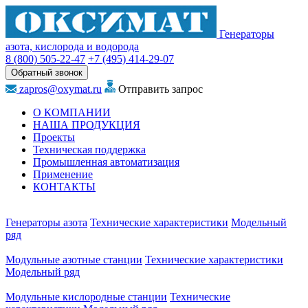
Генераторы
азота, кислорода и водорода
8 (800)
505-22-47
+7 (495)
414-29-07
Обратный звонок
zapros@oxymat.ru
Отправить запрос
О КОМПАНИИ
НАША ПРОДУКЦИЯ
Проекты
Техническая поддержка
Промышленная автоматизация
Применение
КОНТАКТЫ
Генераторы азота
Технические характеристики
Модельный
ряд
Модульные азотные станции
Технические характеристики
Модельный ряд
Модульные кислородные станции
Технические