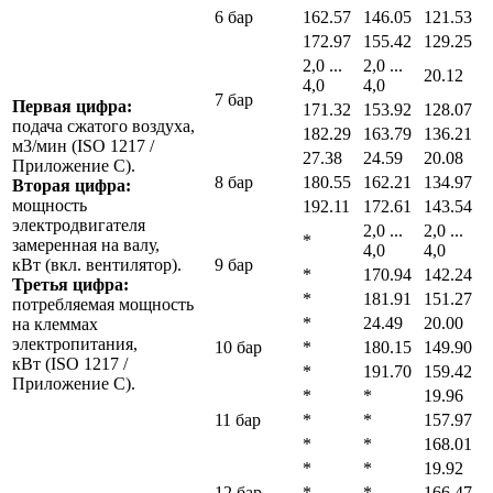
6 бар
162.57
146.05
121.53
172.97
155.42
129.25
2,0 ...
2,0 ...
20.12
4,0
4,0
7 бар
Первая цифра:
171.32
153.92
128.07
подача сжатого воздуха,
182.29
163.79
136.21
м3/мин (ISO 1217 /
27.38
24.59
20.08
Приложение C).
8 бар
180.55
162.21
134.97
Вторая цифра:
мощность
192.11
172.61
143.54
электродвигателя
2,0 ...
2,0 ...
*
замеренная на валу,
4,0
4,0
кВт (вкл. вентилятор).
9 бар
*
170.94
142.24
Третья цифра:
*
181.91
151.27
потребляемая мощность
*
24.49
20.00
на клеммах
электропитания,
10 бар
*
180.15
149.90
кВт (ISO 1217 /
*
191.70
159.42
Приложение C).
*
*
19.96
11 бар
*
*
157.97
*
*
168.01
*
*
19.92
12 бар
*
*
166.47