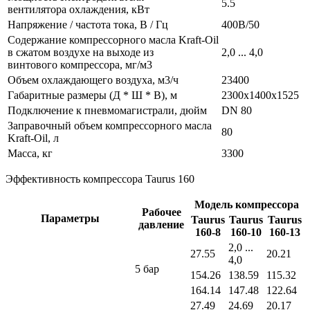
5.5
вентилятора охлаждения, кВт
Напряжение / частота тока, В / Гц
400В/50
Содержание компрессорного масла Kraft-Oil
в сжатом воздухе на выходе из
2,0 ... 4,0
винтового компрессора, мг/м3
Объем охлаждающего воздуха, м3/ч
23400
Габаритные размеры (Д * Ш * В), м
2300х1400х1525
Подключение к пневмомагистрали, дюйм
DN 80
Заправочный объем компрессорного масла
80
Kraft-Oil, л
Масса, кг
3300
Эффективность компрессора Taurus 160
Модель компрессора
Рабочее
Параметры
Taurus
Taurus
Taurus
давление
160-8
160-10
160-13
2,0 ...
27.55
20.21
4,0
5 бар
154.26
138.59
115.32
164.14
147.48
122.64
27.49
24.69
20.17