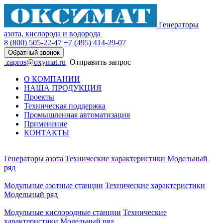
Генераторы
азота, кислорода и водорода
8 (800)
505-22-47
+7 (495)
414-29-07
Обратный звонок
zapros@oxymat.ru
Отправить запрос
О КОМПАНИИ
НАША ПРОДУКЦИЯ
Проекты
Техническая поддержка
Промышленная автоматизация
Применение
КОНТАКТЫ
Генераторы азота
Технические характеристики
Модельный
ряд
Модульные азотные станции
Технические характеристики
Модельный ряд
Модульные кислородные станции
Технические
характеристики
Модельный ряд