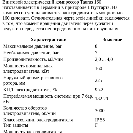
Винтовой электрический компрессор Taurus 160
изготавливается в Германии в пригороде Штутгарта. На
компрессор устанавливается электродвигатель мощностью
160 киловатт. Отличительная черта этой линейки заключается
в том, что момент вращения двигателя через зубчатый
редуктор передается непосредственно на винтовую пару.
Характеристики
Значение
Максимальное давление, bar
8
Необходимое давление, bar
7
Производительность, м3/мин
2,0 ... 4,0
Мощность номинальная
160
электродвигателя, кВт
Наружный диаметр главного
225
ротора, мм
КПД электродвигателя, %
95.2
Потребляемая мощность системы при 7 бар,
182.29
кВт
Количество оборотов
3000
электродвигателя, об/мин
Класс изоляции электродвигателя
IP 55
Тип защиты
F
Мощность электродвигателя