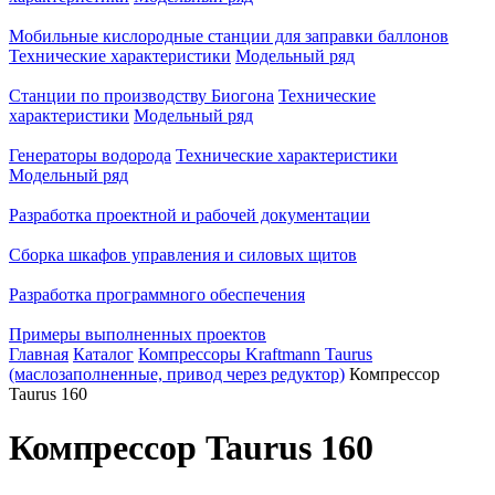
Мобильные кислородные станции для заправки баллонов
Технические характеристики
Модельный ряд
Станции по производству Биогона
Технические
характеристики
Модельный ряд
Генераторы водорода
Технические характеристики
Модельный ряд
Разработка проектной и рабочей документации
Сборка шкафов управления и силовых щитов
Разработка программного обеспечения
Примеры выполненных проектов
Главная
Каталог
Компрессоры Kraftmann Taurus
(маслозаполненные, привод через редуктор)
Компрессор
Taurus 160
Компрессор Taurus 160