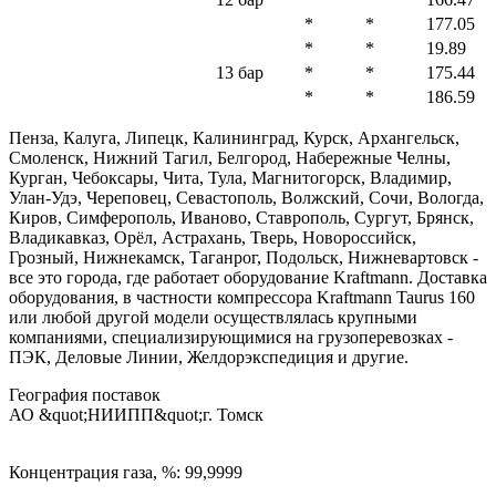
*
*
177.05
*
*
19.89
13 бар
*
*
175.44
*
*
186.59
Пенза, Калуга, Липецк, Калининград, Курск, Архангельск,
Смоленск, Нижний Тагил, Белгород, Набережные Челны,
Курган, Чебоксары, Чита, Тула, Магнитогорск, Владимир,
Улан-Удэ, Череповец, Севастополь, Волжский, Сочи, Вологда,
Киров, Симферополь, Иваново, Ставрополь, Сургут, Брянск,
Владикавказ, Орёл, Астрахань, Тверь, Новороссийск,
Грозный, Нижнекамск, Таганрог, Подольск, Нижневартовск -
все это города, где работает оборудование Kraftmann. Доставка
оборудования, в частности компрессора Kraftmann Taurus 160
или любой другой модели осуществлялась крупными
компаниями, специализирующимися на грузоперевозках -
ПЭК, Деловые Линии, Желдорэкспедиция и другие.
География поставок
АО &quot;НИИПП&quot;
г. Томск
Концентрация газа, %: 99,9999