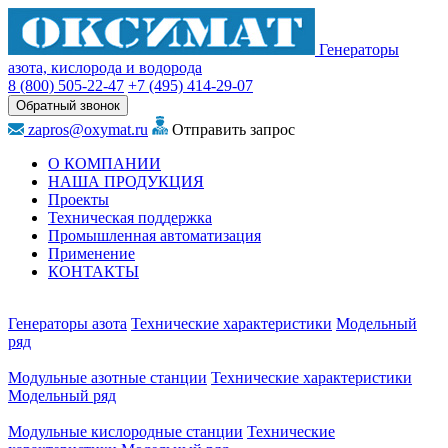
Генераторы
азота, кислорода и водорода
8 (800)
505-22-47
+7 (495)
414-29-07
Обратный звонок
zapros@oxymat.ru
Отправить запрос
О КОМПАНИИ
НАША ПРОДУКЦИЯ
Проекты
Техническая поддержка
Промышленная автоматизация
Применение
КОНТАКТЫ
Генераторы азота
Технические характеристики
Модельный
ряд
Модульные азотные станции
Технические характеристики
Модельный ряд
Модульные кислородные станции
Технические