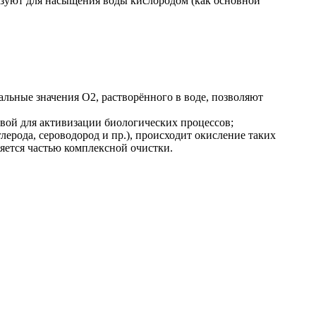
ьзуют для насыщения воды кислородом (как основной
льные значения O2, растворённого в воде, позволяют
овой для активизации биологических процессов;
ерода, сероводород и пр.), происходит окисление таких
ляется частью комплексной очистки.