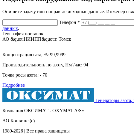
Опишите задачу или направьте исходные данные. Инженер свяж
Телефон *
данных
.
География поставок
АО &quot;НИИПП&quot;
г. Томск
Концентрация газа, %: 99,9999
Производительность по азоту, Нм³/час: 94
Точка росы азота: - 70
Подробнее
Генераторы азота,
Компания ОКСИМАТ - OXYMAT A/S»
АО Конвинс (с)
1989-2026 | Все права защищены