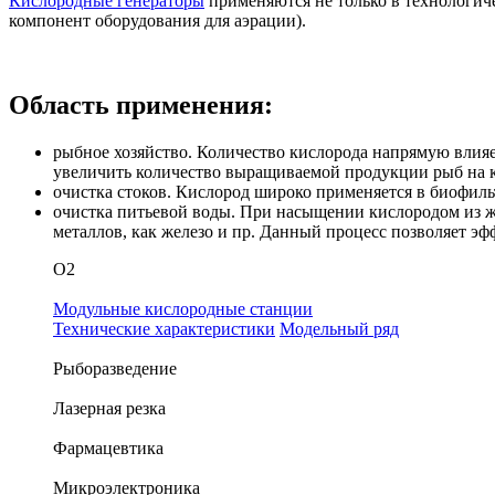
Кислородные генераторы
применяются не только в технологич
компонент оборудования для аэрации).
Область применения:
рыбное хозяйство. Количество кислорода напрямую влияе
увеличить количество выращиваемой продукции рыб на к
очистка стоков. Кислород широко применяется в биофиль
очистка питьевой воды. При насыщении кислородом из жи
металлов, как железо и пр. Данный процесс позволяет эф
O
2
Модульные кислородные станции
Технические характеристики
Модельный ряд
Рыборазведение
Лазерная резка
Фармацевтика
Микроэлектроника