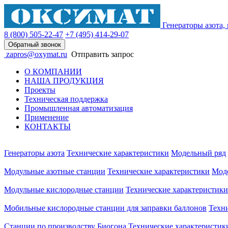
Генераторы азота,
8 (800)
505-22-47
+7 (495)
414-29-07
Обратный звонок
zapros@oxymat.ru
Отправить запрос
О КОМПАНИИ
НАША ПРОДУКЦИЯ
Проекты
Техническая поддержка
Промышленная автоматизация
Применение
КОНТАКТЫ
Генераторы азота
Технические характеристики
Модельный ряд
Модульные азотные станции
Технические характеристики
Мод
Модульные кислородные станции
Технические характеристики
Мобильные кислородные станции для заправки баллонов
Техн
Станции по производству Биогона
Технические характеристик