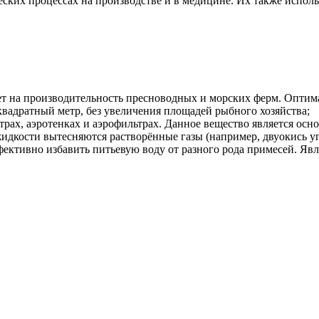
еских процессах на производстве и в медицине. Их также испол
т на производительность пресноводных и морских ферм. Оптима
вадратный метр, без увеличения площадей рыбного хозяйства;
трах, аэротенках и аэрофильтрах. Данное вещество является осн
дкости вытесняются растворённые газы (например, двуокись угл
фективно избавить питьевую воду от разного рода примесей. Яв