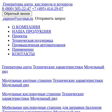
Генераторы азота, кислорода и водорода
8 (800)
505-22-47
+7 (495)
414-29-07
Обратный звонок
zapros@oxymat.ru
Отправить запрос
О КОМПАНИИ
НАША ПРОДУКЦИЯ
Проекты
Техническая поддержка
Промышленная автоматизация
Применение
КОНТАКТЫ
Генераторы азота
Технические характеристики
Модельный
ряд
Модульные азотные станции
Технические характеристики
Модельный ряд
Модульные кислородные станции
Технические
характеристики
Модельный ряд
Мобильные кислородные станции для заправки баллонов
Технические характеристики
Модельный ряд