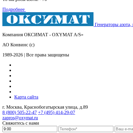
Подробнее
Генераторы азота,
Компания ОКСИМАТ - OXYMAT A/S»
АО Конвинс (с)
1989-2026 | Все права защищены
Карта сайта
г. Москва, Краснобогатырская улица, д.89
8 (800)
505-22-47
+7 (495)
414-29-07
zapros@oxymat.ru
Свяжитесь с нами