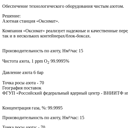
Обеспечение технологического оборудования чистым азотом.
Решение:
Азотная станция «Оксимат».
Компания «Оксимат» реализует надежные и качественные перед
так и в нескольких контейнерах/блок-боксах.
Производительность по азоту, Нм³/час
15
Чистота азота, 1 ppm O
99.9995%
2
Давление азота
6 бар
Точка росы азота
- 70
География поставок
ФГУП «Российский федеральный ядерный центр - ВНИИТФ им
Концентрация газа, %: 99.9995
Производительность по азоту, Нм³/час: 15
Точка росы азота: - 70