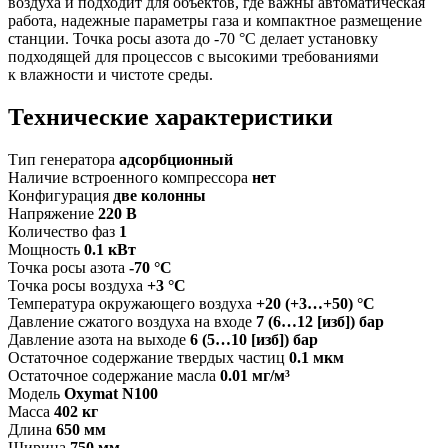
воздуха и подходит для объектов, где важны автоматическая
работа, надежные параметры газа и компактное размещение
станции. Точка росы азота до -70 °C делает установку
подходящей для процессов с высокими требованиями
к влажности и чистоте среды.
Технические характеристики
Тип генератора
адсорбционный
Наличие встроенного компрессора
нет
Конфигурация
две колонны
Напряжение
220 В
Количество фаз
1
Мощность
0.1 кВт
Точка росы азота
-70 °C
Точка росы воздуха
+3 °C
Температура окружающего воздуха
+20 (+3…+50) °C
Давление сжатого воздуха на входе
7 (6…12 [изб]) бар
Давление азота на выходе
6 (5…10 [изб]) бар
Остаточное содержание твердых частиц
0.1 мкм
Остаточное содержание масла
0.01 мг/м³
Модель
Oxymat N100
Масса
402 кг
Длина
650 мм
Ширина
750 мм