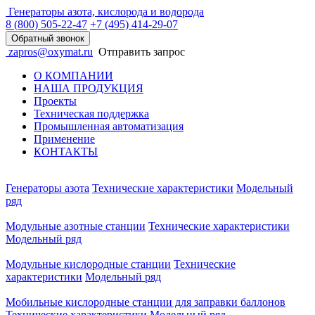
Генераторы азота, кислорода и водорода
8 (800)
505-22-47
+7 (495)
414-29-07
Обратный звонок
zapros@oxymat.ru
Отправить запрос
О КОМПАНИИ
НАША ПРОДУКЦИЯ
Проекты
Техническая поддержка
Промышленная автоматизация
Применение
КОНТАКТЫ
Генераторы азота
Технические характеристики
Модельный
ряд
Модульные азотные станции
Технические характеристики
Модельный ряд
Модульные кислородные станции
Технические
характеристики
Модельный ряд
Мобильные кислородные станции для заправки баллонов
Технические характеристики
Модельный ряд