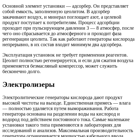
Основной элемент установки — адсорбер.
Он представляет
собой емкость, заполненную цеолитом. В адсорбер
закачивают воздух, и минерал поглощает азот, а целевой
продукт поступает к потребителям. Процесс адсорбции
проходит при пульсирующем давлении 3 — 8 атмосфер, после
чего оно сбрасывается до атмосферного и проходит фаза
регенерации цеолита. Так как работают генераторы кислорода
непрерывно, в их состав входит минимум два адсорбера.
Эксплуатация установок не требует применения реагентов.
Цеолит полностью регенерируется, и если для сжатия воздуха
применяется безмасляный компрессор, может служить
бесконечно долго.
Электролизеры
Электролитические генераторы кислорода дают продукт
высокой чистоты на выходе. Единственная примесь — влага
— полностью удаляется путем вымораживания.
Работа
генератора основана на разделении воды на кислород и
водород под действием постоянного тока.
Самые маленькие
установки такого типа применяются в лабораториях для
исследований и анализов. Максимальная производительность
генератора ограничивается мощностью кабельного ввода.